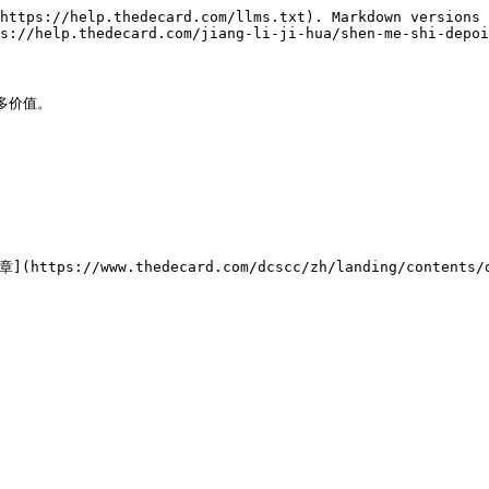
https://help.thedecard.com/llms.txt). Markdown versions 
s://help.thedecard.com/jiang-li-ji-hua/shen-me-shi-depoi
多价值。
