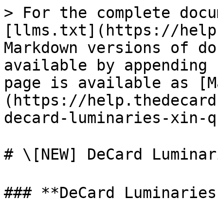
> For the complete docu
[llms.txt](https://help
Markdown versions of do
available by appending 
page is available as [M
(https://help.thedecard
decard-luminaries-xin-q
# \[NEW] DeCard Lumina
### **DeCard Lumina