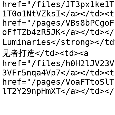
href="/files/JT3px1ke1T
1T0o1NtVZksI</a></td><t
href="/pages/VBs8bPCgoF
oFfTZb4zR5JK</a></td></
Luminaries</strong><
见者打造</td><td><a 
href="/files/h0H2lJV23V
3VFr5nqa4Vp7</a></td><t
href="/pages/VoaFTtoSlT