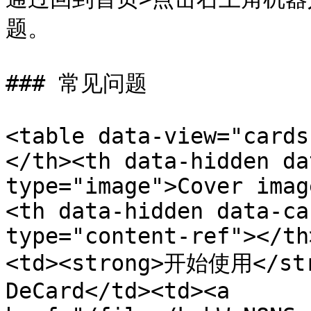
题。

### 常见问题

<table data-view="cards
</th><th data-hidden da
type="image">Cover imag
<th data-hidden data-ca
type="content-ref"></th
<td><strong>开始使用</st
DeCard</td><td><a 