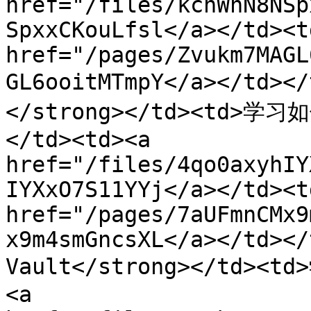
href="/files/kchWnN8NSp
SpxxCKouLfsl</a></td><t
href="/pages/Zvukm7MAGL
GL6ooitMTmpY</a></td>
</strong></td><td
</td><td><a 
href="/files/4qo0axyhIY
IYXxO7S11YYj</a></td><t
href="/pages/7aUFmnCMx9
x9m4smGncsXL</a></td></
Vault</strong></td><t
<a 