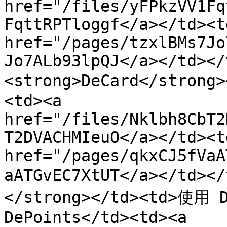
href="/files/yFPkzVV1Fq
FqttRPTloggf</a></td><t
href="/pages/tzxlBMs7Jo
Jo7ALb93lpQJ</a></td></
<strong>DeCard</stro
<td><a 
href="/files/Nklbh8CbT2
T2DVACHMIeuO</a></td><t
href="/pages/qkxCJ5fVaA
aATGvEC7XtUT</a></td>
</strong></td><td>使
DePoints</td><td><a 